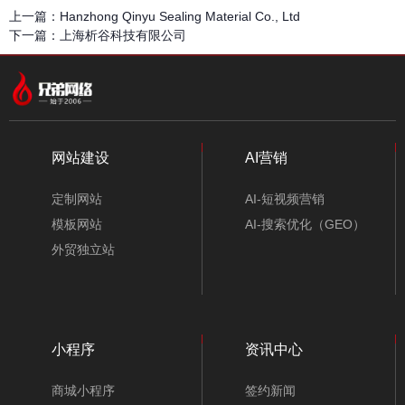
上一篇：
Hanzhong Qinyu Sealing Material Co., Ltd
下一篇：
上海析谷科技有限公司
网站建设
AI营销
定制网站
AI-短视频营销
模板网站
AI-搜索优化（GEO）
外贸独立站
小程序
资讯中心
商城小程序
签约新闻