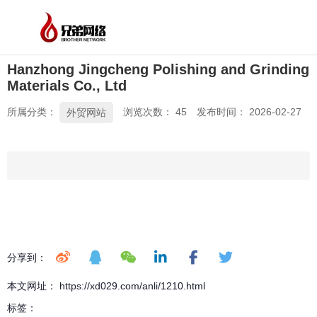
Hanzhong Jingcheng Polishing and Grinding
Materials Co., Ltd
所属分类：
浏览次数：
45
发布时间： 2026-02-27
外贸网站
分享到：
本文网址： https://xd029.com/anli/1210.html
标签：