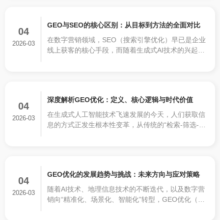
核心价值不言而喻。
GEO与SEO的核心区别：从目标到方法的全面对比
04
在数字营销领域，SEO（搜索引擎优化）早已是企业
2026-03
线上获客的核心手段，而随着生成式AI技术的兴起，
GEO（生成式引擎优化）逐渐走进大众视野，成为企
业数字化营销的新方向。
深度解析GEO优化：定义、核心逻辑与时代价值
04
在生成式人工智能技术飞速发展的今天，人们获取信
2026-03
息的方式正发生根本性变革，从传统的“检索-筛选-点
击”模式，转向“提问-获得答案”的对话式模式。这种
变革催生了一种新型优化策略——GEO优化，即生成
式引擎优化（Generative Engine Optimization）。
GEO优化的发展趋势与挑战：未来方向与应对策略
04
随着AI技术、地理信息技术的不断迭代，以及数字营
2026-03
销向“精准化、场景化、智能化”转型，GEO优化（AI
搜索引擎优化）正迎来新的发展机遇，同时也面临着