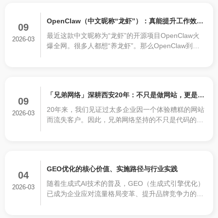
接于一体的综合平台。
OpenClaw（中文昵称“龙虾”）：真能提升工作效率
09
最近这款中文昵称为“龙虾”的开源项目OpenClaw火
的利器，还是徒有虚名？
2026-03
爆全网。很多人都想“养龙虾”。那么OpenClaw到底
是什么？
「兄弟网络」深耕西安20年：不只是做网站，更是为
09
20年来，我们见证过太多企业因一个体验糟糕的网站
企业打造“赚钱的数字资产”
2026-03
而流失客户。因此，兄弟网络坚持的不只是代码的堆
砌，而是基于商业逻辑的数字化呈现。从策划到设
计，从前端体验到后端功能，每一个像素都经过推
敲，只为让您的网站真正成为24小时在线的“金牌业
务员”。
GEO优化的核心价值、实施路径与行业实践
04
随着生成式AI技术的普及，GEO（生成式引擎优化）
2026-03
已成为企业应对流量格局变革、提升品牌竞争力的核
心手段。优质的GEO优化可使技术文档的AI检索可见
度提升80%-90%，精准询盘量增长180%-200%，其