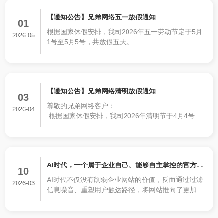
【通知公告】兄弟网络五一放假通知
01
根据国家休假安排，我司2026年五一劳动节定于5月
2026-05
1号至5月5号，共放假五天。
【通知公告】兄弟网络清明放假通知
03
尊敬的兄弟网络客户：
2026-04
根据国家休假安排，我司2026年清明节于4月4号至4
月6号，共放假三天。
AI时代，一个属于企业自己、能够自主掌控的官方网
10
AI时代不仅没有削弱企业网站的价值，反而通过过滤
站，比任何时候都更加重要!
2026-03
信息噪音、重塑用户触达路径，将网站推向了更加核
心的战略地位。它不是一块过时的招牌，而是一个集
权威发布、深度展示、数据沉淀、信任背书和营销承