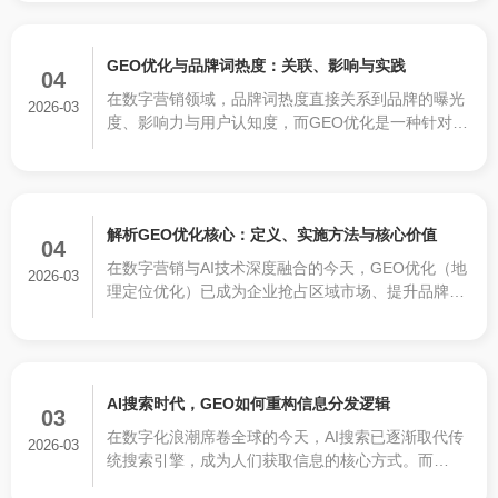
诸多挑战。
GEO优化与品牌词热度：关联、影响与实践
04
在数字营销领域，品牌词热度直接关系到品牌的曝光
2026-03
度、影响力与用户认知度，而GEO优化是一种针对AI
知识库的精准投喂的营销策略，能否有效提升品牌词
热度，成为众多企业关注的核心问题。
解析GEO优化核心：定义、实施方法与核心价值
04
在数字营销与AI技术深度融合的今天，GEO优化（地
2026-03
理定位优化）已成为企业抢占区域市场、提升品牌影
响力的核心策略。不同于传统SEO聚焦搜索引擎爬虫
规则，GEO以地理位置为核心，通过精准的策略调
整，让内容、广告与服务更贴合特定区域用户的需
求，实现“因地制宜”的精准传播。
AI搜索时代，GEO如何重构信息分发逻辑
03
在数字化浪潮席卷全球的今天，AI搜索已逐渐取代传
2026-03
统搜索引擎，成为人们获取信息的核心方式。而
GEO（生成式引擎优化）作为适配AI搜索逻辑的全新