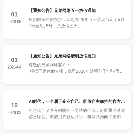
【通知公告】兄弟网络五一放假通知
01
根据国家休假安排，我司2026年五一劳动节定于5月
2026-05
1号至5月5号，共放假五天。
【通知公告】兄弟网络清明放假通知
03
尊敬的兄弟网络客户：
2026-04
根据国家休假安排，我司2026年清明节于4月4号至4
月6号，共放假三天。
AI时代，一个属于企业自己、能够自主掌控的官方网
10
AI时代不仅没有削弱企业网站的价值，反而通过过滤
站，比任何时候都更加重要!
2026-03
信息噪音、重塑用户触达路径，将网站推向了更加核
心的战略地位。它不是一块过时的招牌，而是一个集
权威发布、深度展示、数据沉淀、信任背书和营销承