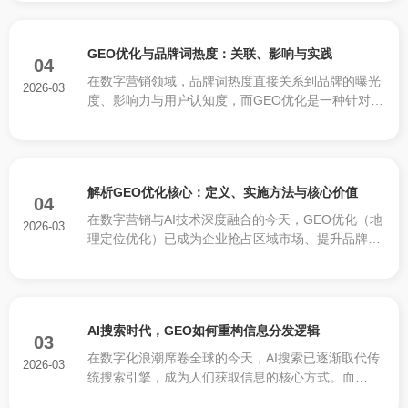
诸多挑战。
GEO优化与品牌词热度：关联、影响与实践
04
在数字营销领域，品牌词热度直接关系到品牌的曝光
2026-03
度、影响力与用户认知度，而GEO优化是一种针对AI
知识库的精准投喂的营销策略，能否有效提升品牌词
热度，成为众多企业关注的核心问题。
解析GEO优化核心：定义、实施方法与核心价值
04
在数字营销与AI技术深度融合的今天，GEO优化（地
2026-03
理定位优化）已成为企业抢占区域市场、提升品牌影
响力的核心策略。不同于传统SEO聚焦搜索引擎爬虫
规则，GEO以地理位置为核心，通过精准的策略调
整，让内容、广告与服务更贴合特定区域用户的需
求，实现“因地制宜”的精准传播。
AI搜索时代，GEO如何重构信息分发逻辑
03
在数字化浪潮席卷全球的今天，AI搜索已逐渐取代传
2026-03
统搜索引擎，成为人们获取信息的核心方式。而
GEO（生成式引擎优化）作为适配AI搜索逻辑的全新