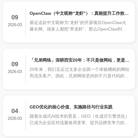
接于一体的综合平台。
OpenClaw（中文昵称“龙虾”）：真能提升工作效率
09
最近这款中文昵称为“龙虾”的开源项目OpenClaw火
的利器，还是徒有虚名？
2026-03
爆全网。很多人都想“养龙虾”。那么OpenClaw到底
是什么？
「兄弟网络」深耕西安20年：不只是做网站，更是为
09
20年来，我们见证过太多企业因一个体验糟糕的网站
企业打造“赚钱的数字资产”
2026-03
而流失客户。因此，兄弟网络坚持的不只是代码的堆
砌，而是基于商业逻辑的数字化呈现。从策划到设
计，从前端体验到后端功能，每一个像素都经过推
敲，只为让您的网站真正成为24小时在线的“金牌业
务员”。
GEO优化的核心价值、实施路径与行业实践
04
随着生成式AI技术的普及，GEO（生成式引擎优化）
2026-03
已成为企业应对流量格局变革、提升品牌竞争力的核
心手段。优质的GEO优化可使技术文档的AI检索可见
度提升80%-90%，精准询盘量增长180%-200%，其