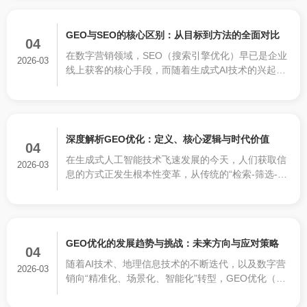
核心价值不言而喻。
GEO与SEO的核心区别：从目标到方法的全面对比
04
在数字营销领域，SEO（搜索引擎优化）早已是企业
2026-03
线上获客的核心手段，而随着生成式AI技术的兴起，
GEO（生成式引擎优化）逐渐走进大众视野，成为企
业数字化营销的新方向。
深度解析GEO优化：定义、核心逻辑与时代价值
04
在生成式人工智能技术飞速发展的今天，人们获取信
2026-03
息的方式正发生根本性变革，从传统的“检索-筛选-点
击”模式，转向“提问-获得答案”的对话式模式。这种
变革催生了一种新型优化策略——GEO优化，即生成
式引擎优化（Generative Engine Optimization）。
GEO优化的发展趋势与挑战：未来方向与应对策略
04
随着AI技术、地理信息技术的不断迭代，以及数字营
2026-03
销向“精准化、场景化、智能化”转型，GEO优化（AI
搜索引擎优化）正迎来新的发展机遇，同时也面临着