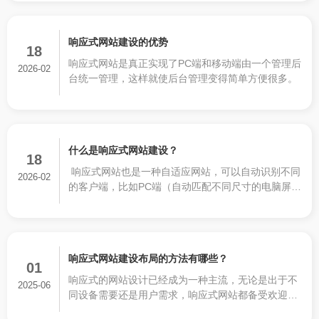
响应式网站建设的优势
18
响应式网站是真正实现了PC端和移动端由一个管理后
2026-02
台统一管理，这样就使后台管理变得简单方便很多。
什么是响应式网站建设？
18
响应式网站也是一种自适应网站，可以自动识别不同
2026-02
的客户端，比如PC端（自动匹配不同尺寸的电脑屏
幕），笔记本，平板电脑，以及移动端各种手机屏幕
尺寸。响应式网站可以根据不同的尺寸展示不同的排
版布局和图片尺寸，保证不同客户不论是通过哪种终
端设备进入网站都可以看到清晰美观的网站排版，对
响应式网站建设布局的方法有哪些？
用户的体验非常好。但并不是所有自适应网站都是响
01
应式网站，有些自适应网站并没有对不同终端进行专
响应式的网站设计已经成为一种主流，无论是出于不
2025-06
业的进行排版布局，只是简单的自动压缩图片和自动
同设备需要还是用户需求，响应式网站都备受欢迎，
排列版面，很容易导致网站的内容错乱!真正的相应式
它能为用户带来良好的体验效果。尽管如此，在建站