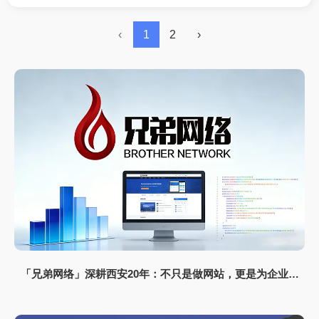
网站需要前端工程师至少设计四种以上不同尺寸范围
之前，响应式布局类型的选择同样需要进行认真考
的排版和布局，因此一定不要混淆了响应式网站和自
量，才能将网站的优势发挥出来。
适应网站。
‹
1
2
›
「兄弟网络」深耕西安20年：不只是做网站，更是为企业打
造“赚钱的数字资产”