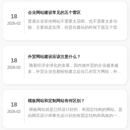
（home）的路。因此面包屑导航就是在网站首页外
的其他各栏目BANNER图下面或能清晰标明当前位置
企业网站建设常见的五个雷区
的那个纯文本导航。
18
普通企业宣传网站不需要太花哨，也不需要太多功
2026-02
能，主要就是实用，但是在建站的时候下面五个雷区
一定不要踩。
外贸网站建设应该注意什么？
18
随着经济全球化的发展，国内做外贸的企业越来越
2026-02
多，外贸企业也都纷纷建立起自己的官方网站，外贸
行业和其他的行业有相同的地方，但也有互异的地
方，相同的地方就是网站的板块功能上都类似，都有
公司的相关简介，产品介绍，产品管理，新闻系统，
联系我们等等，但不同的地方也很明显，外贸网站建
模板网站和定制网站有何区别？
设的注意事项又有哪些呢？
18
模板网站就是已经设计好的，有固定结构的网站。是
2026-02
由网页设计师事先设计好的有固定结构和风格的一种
网站。模板网站的结构和风格是固定的，但是里面的
图片、内容以及网站的栏目都是可以按照客户的要求