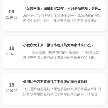
「兄弟网络」深耕西安20年：不只是做网站，更是为
09
20年来，我们见证过太多企业因一个体验糟糕的网站
企业打造“赚钱的数字资产”
2026-03
而流失客户。因此，兄弟网络坚持的不只是代码的堆
砌，而是基于商业逻辑的数字化呈现。从策划到设
计，从前端体验到后端功能，每一个像素都经过推
敲，只为让您的网站真正成为24小时在线的“金牌业
务员”。
小程序大未来！微信小程序能为商家带来什么？
18
随着微信小程序功能的不断完善，小程序无疑
2026-02
是现在中国互联网从业者及商家中最关心的话题，不
仅能提升用户对商家的体验度，同时又能很好的引入
微信庞大的用户群体作为流量来源，实现新一轮的流
量红利。
做网站千万不要忽视了不起眼的面包屑导航
18
什么是面包屑导航？面包屑导航来源于童话故事中的
2026-02
汉塞尔利用面包屑来记录回家的路的故事，根据这个
故事我们就可以知道它是指可以让用户清楚知道在网
站中所处的位置，让你能找得到回到网站首页