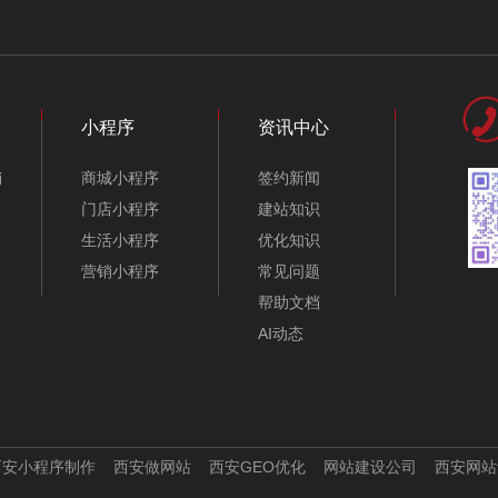
芯片设计制作公司外
抛光研磨材料公司外
贸网站模板-C80413-
贸网站模板-C80358-
小程序
资讯中心
1
1
销
商城小程序
签约新闻
门店小程序
建站知识
生活小程序
优化知识
营销小程序
常见问题
帮助文档
AI动态
机电公司外贸网站模
机械设备公司外贸网
板-C80391-1
站模板-C80350
西安小程序制作
西安做网站
西安GEO优化
网站建设公司
西安网站