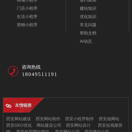
商城小程序
签约新闻
→
→
（B2B），各种团购
式网站模板，赠送SSL域名
开发。
门店小程序
建站知识
「兄弟网络」深耕西安20年：不只是做网站，更是为企业打
(O2O)，各种系统应用定制
安全证书。
前端制作
后端开发
测试验收
付尾款上线交
小程序开发
营销推广
生活小程序
优化知识
造“赚钱的数字资产”
20年来，我们见证过太多企业因一个体验糟糕的网站而流失客户。因
开发。
付
→
→
营销小程序
常见问题
70000余家合作企业
此，兄弟网络坚持的不只是代码的堆砌，而是基于商业逻辑的数字化
帮助文档
呈现。从策划到设计，从前端体验到后端功能，每一个像素都经过推
AI动态
敲，只为让您的网站真正成为24小时在线的“金牌业务员”。
公司新闻
建站知识
优化知识
更多新闻
18049511191
小程序开发
营销推广
咨询我们
咨询热线
微信、抖音、支付宝企业小
抖音短视频矩阵营销，
小程序开发
营销推广
18049511191
程序，各种商城、团购类，
SEO关键词优化，百度竞
微信、抖音、支付宝企业小
抖音短视频矩阵营销，SEO
预约类及分销类小程序，支
价排名推广，百度爱采购推
程序，各种商城、团购类，
关键词优化，百度竞价排名
→
→
持与官网数据同步，从备案
广，抖音关键词竞价推广，
预约类及分销类小程序，支
推广，百度爱采购推广，抖
到上线一站式服务。
抖音信息流推广。
友情链接
→
→
企业官网、集团网站定制/改版
持与官网数据同步，从备案
音关键词竞价推广，抖音信
到上线一站式服务。
息流推广。
西安网站建设
西安网站制作
西安小程序制作
西安做网站
外贸（多语）独立站建设/改版
西安GEO优化
网站建设公司
西安网站设计
西安短视频营
销
西安外贸网站建设
西安网站公司
西安建站公司