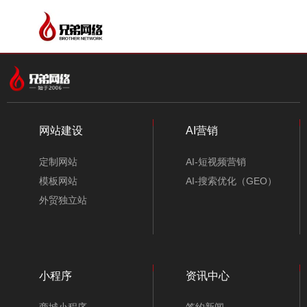
PRODUCT SERVICE
服务项目
服务项目
网站建设
.
定制开发流程
加入我们成为合作伙伴
建站资讯
服务项目
只为客户提供有价值的产品和服务，不让客户花
只为客户提供有价值的产品和服务，不让客户花冤枉
选择优势长线产品，共拓万亿市场，10年稳定运营保障，全网响应式建站
冤枉钱！
聚焦网站建设行业资讯，提供建站技术知识
高标准、严要求，全力以赴完成每个项目，每次合作。
钱！
系统。持续免费升级，服务支撑体系建全，上千家合作商的共同选择！
网站建设
AI营销
定制网站
立即成为合作伙伴
全天候在线客服支持
10年互联网服务经验
定制网站
AI-短视频营销
量身定做专属于您的独立网站
模板网站
AI-搜索优化（GEO）
定制网站
模板网站
外贸独立站
定制网站
模板网站
→
→
沟通需求
确定方案
签合同付首款
美工设计
企业官网、集团网站，外贸
一站式建站服务，海量精美
定制网站
模板网站
独立站建设，商城（B2C，
模板自由选择，可视化编
企业官网、集团网站，外贸
一站式建站服务，海量精美
全国300余家服务机构
5000多人顾问式服务
B2B2C），行业平台
辑，支持多语言建站，响应
小程序
资讯中心
独立站建设，商城（B2C，
模板自由选择，可视化编
→
→
（B2B），各种团购
式网站模板，赠送SSL域名
B2B2C），行业平台
辑，支持多语言建站，响应
(O2O)，各种系统应用定制
安全证书。