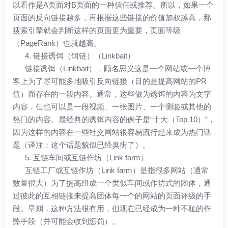
以看作是A页面对B页面的一种信任或推荐。所以，如果一个
页面的反向链接越多，再根据这些链接的价值加权越高，那
搜索引擎就会判断这样的页面更为重要，页面等级
（PageRank）也就越高。
4. 链接诱饵（饵链）（Linkbait）
链接诱饵（Linkbait），顾名思义这是一个网站或一个博
客上为了尽可能多地吸引反向链接（目的是提高网站的PR
值）而存在的一段内容。通常，这些做为诱饵的内容为文字
内容，但也可以是一段视频、一张图片、一个测验或其他的
热门的内容。最经典的诱饵内容的例子是“十大（Top 10）”，
因为这样的内容在一些社交网站很容易流行起来成为热门话
题（译注：这个话题貌似已经臭街了）。
5. 互链车间或互链作坊（Link farm）
互链工厂或互链作坊（Link farm）是指很多网站（通常
数量很大）为了提高组成一个类似车间或作坊式的团体，通
过彼此的互相链接来提高团体每一个的网站的页面评级的手
段。早期，这种方法很有用，但现在已经成为一种不耻的作
弊手段（并可能会收到惩罚）。