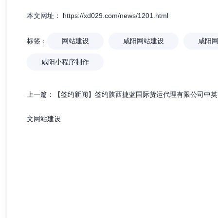
热烈祝贺 【兄弟网络】 喜迁新址！
「兄弟网络」深耕西
本文网址： https://xd029.com/news/1201.html
网站，更是为企业打造
标签：
网站建设
咸阳网站建设
咸阳
咸阳小程序制作
上一篇：
【签约新闻】签约陕西捷蓝国际货运代理有限公司中英
文网站建设