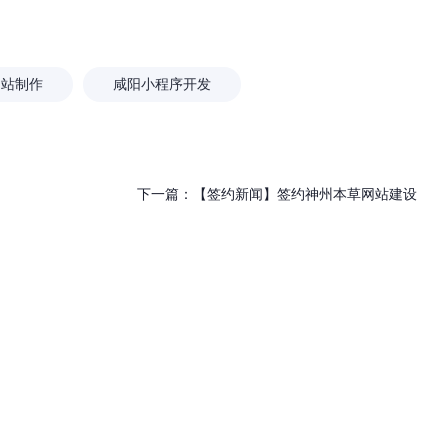
安20年：不只是做
外贸网站建设应该注意什么？
“赚钱的数字资产”
网站制作
咸阳小程序开发
下一篇：
【签约新闻】签约神州本草网站建设