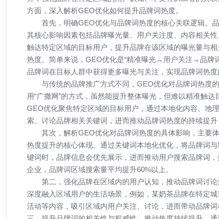
方面，深入解析GEO优化如何提升品牌词热度。
首先，明确GEO优化与品牌词热度的核心关联逻辑。
其核心影响因素包括品牌曝光量、用户关注度、内容相关性
触达特定区域的目标用户，提升品牌在该区域的曝光量与相
热度。简单来说，GEO优化是“精准曝光→用户关注→品牌
品牌词在目标人群中获得更多曝光与关注，实现品牌词热度
与传统的品牌推广方式不同，GEO优化对品牌词热度的
用“广撒网”的方式，虽然能提升整体曝光，但难以精准触
GEO优化聚焦特定区域的目标用户，通过本地化内容、地
索、讨论品牌相关关键词，进而推动品牌词热度的持续提升
其次，解析GEO优化对品牌词热度的具体影响，主要
热度提升的核心体现。通过关键词本地化优化，将品牌词与
键词时，品牌信息会优先展示，进而推动用户搜索品牌词，
企业，品牌词区域搜索量平均提升60%以上。
第二，强化品牌在区域内的用户认知，推动品牌词讨论
深度融入区域用户的生活场景，例如，某奶茶品牌在特定城市
活动等内容，吸引区域内用户关注、讨论，进而带动品牌词
三，提升品牌词的相关性与权威性，推动热度持续提升。通