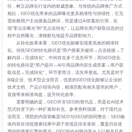
任，树立品牌在行业内的权威形象。与传统的品牌推广方式
相比，GEO优化带来的品牌曝光更具精准性与持续性，它无
需依赖用户主动搜索品牌词，而是通过AI答案的引用，实
现“零点击曝光”和“无点击转化”，让品牌在用户获取信息的过
程中自然曝光，潜移默化地提升品牌影响力。
从转化效果来看，GEO优化能够实现更高效的精准转
化。传统SEO的转化路径是“用户搜索关键词→点击链接→了
解内容→完成转化”，中间存在多个流失环节；而GEO优化
的转化路径是“用户提问→AI引用品牌内容生成答案→用户获
取信息→完成转化”，环节更简洁，流失率更低。尤其是对于
B端企业、技术型企业而言，优质的GEO优化能够让企业的
技术文档、产品介绍等内容，精准匹配有相关需求的用户，
直接带来精准询盘，提升转化效率。
需要明确的是，GEO并非SEO的替代品，而是在AI技术
范式转变下的一种扩展和补充。参考资料强调，对于现代企
业而言，理想的内容策略是SEO与GEO的协同整合：SEO确
保内容在传统搜索结果中易于发现且排名靠前，覆盖仍在使
用传统搜索引擎的用户；GEO则在AI驱动平台上以相关且有