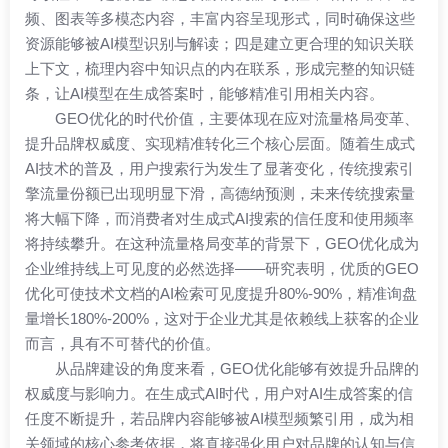
频、图表等多模态内容，丰富内容呈现形式，同时确保这些
资源能够被AI模型识别与解读；四是建立更合理的知识关联
上下文，梳理内容中知识点的内在联系，形成完整的知识链
条，让AI模型在生成答案时，能够精准引用相关内容。
GEO优化的时代价值，主要体现在应对流量格局变革、
提升品牌权威度、实现精准转化三个核心层面。随着生成式
AI技术的普及，用户搜索行为发生了显著变化，传统搜索引
擎流量份额已出现明显下滑，高德纳预测，未来传统搜索量
将大幅下降，而消费者对生成式AI搜索的信任度和使用频率
将持续攀升。在这种流量格局变革的背景下，
GEO优化
成为
企业维持线上可见度的必然选择——研究表明，优质的GEO
优化可使技术文档的AI检索可见度提升80%-90%，精准询盘
量增长180%-200%，这对于企业尤其是依赖线上获客的企业
而言，具有不可替代的价值。
从品牌建设的角度来看，GEO优化能够有效提升品牌的
权威度与影响力。在生成式AI时代，用户对AI生成答案的信
任度不断提升，若品牌内容能够被AI模型频繁引用，成为相
关领域的核心参考依据，将直接强化用户对品牌的认知与信