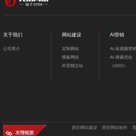
颜色
行业类别
建筑公司网站模板-
不限类别
A10404-1
关于我们
网站建设
AI营销
仪器/仪表/电子
公司简介
定制网站
AI-短视频营
机械/五金/机电
模板网站
AI-搜索优化
外贸独立站
（GEO）
工业/能源/环保
旅游/酒店/包车
服装/鞋包/纺织
室内装修设计网站模
板-A10230
农业/水产/养殖
办公/文具/百货
西安网站建设
西安网站制作
友情链接
房产/建筑/装修